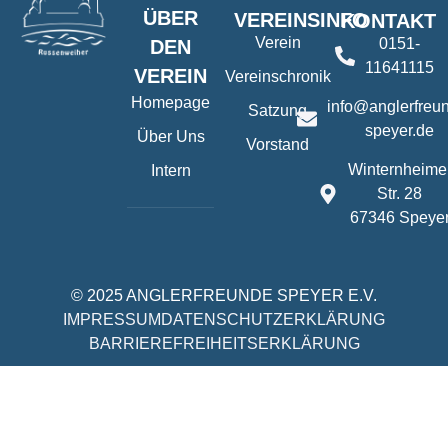
ÜBER
VEREINSINFO
KONTAKT
Verein
0151-
DEN
11641115
VEREIN
Vereinschronik
Homepage
info@anglerfreu
Satzung
speyer.de
Über Uns
Vorstand
Winternheime
Intern
Str. 28
67346 Speye
© 2025 ANGLERFREUNDE SPEYER E.V.
IMPRESSUM
DATENSCHUTZERKLÄRUNG
BARRIEREFREIHEITSERKLÄRUNG